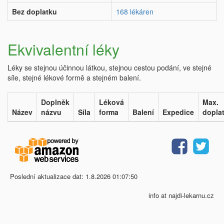
Bez doplatku
168 lékáren
Ekvivalentní léky
Léky se stejnou účinnou látkou, stejnou cestou podání, ve stejné
síle, stejné lékové formě a stejném balení.
Doplněk
Léková
Max.
Název
názvu
Síla
forma
Balení
Expedice
dopla
Poslední aktualizace dat: 1.8.2026 01:07:50
info at najdi-lekarnu.cz