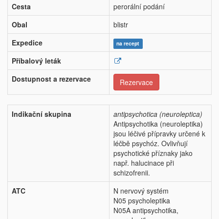
Cesta
perorální podání
Obal
blistr
Expedice
na recept
Příbalový leták
Dostupnost a rezervace
Rezervace
Indikační skupina
antipsychotica (neuroleptica)
Antipsychotika (neuroleptika)
jsou léčivé přípravky určené k
léčbě psychóz. Ovlivňují
psychotické příznaky jako
např. halucinace při
schizofrenii.
ATC
N nervový systém
N05 psycholeptika
N05A antipsychotika,