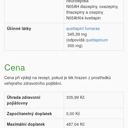
neuroleptika
N05AH diazepiny, oxazepiny,
thiazepiny a oxepiny
N05AH04 kvetiapin
Účinné látky
quetiapini fumaras
345,39 mg
(odpovídá
quetiapinum
300 mg)
Cena
Cena při výdeji na recept, pokud je lék hrazen z prostředků
veřejného zdravotního pojištění.
Úhrada zdravotní
335,99 Kč
pojišťovny
Započitatelný doplatek
0,00 Kč
Maximální doplatek
487,04 Kč