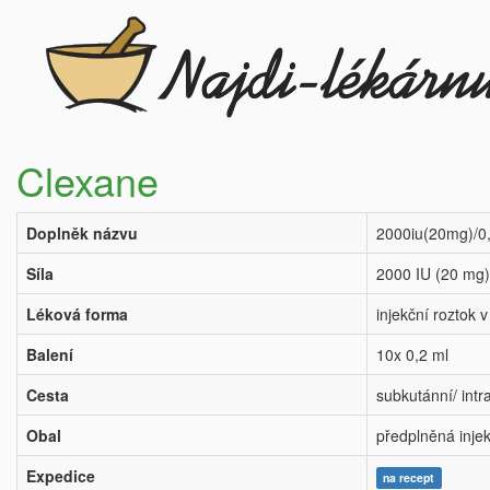
Clexane
Doplněk názvu
2000iu(20mg)/0,2
Síla
2000 IU (20 mg)
Léková forma
injekční roztok 
Balení
10x 0,2 ml
Cesta
subkutánní/ int
Obal
předplněná injek
Expedice
na recept