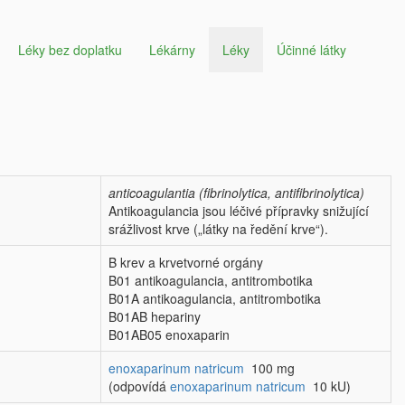
Léky bez doplatku
Lékárny
Léky
Účinné látky
anticoagulantia (fibrinolytica, antifibrinolytica)
Antikoagulancia jsou léčivé přípravky snižující
srážlivost krve („látky na ředění krve“).
B krev a krvetvorné orgány
B01 antikoagulancia, antitrombotika
B01A antikoagulancia, antitrombotika
B01AB hepariny
B01AB05 enoxaparin
enoxaparinum natricum
100 mg
(odpovídá
enoxaparinum natricum
10 kU)