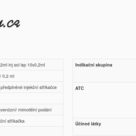
ml inj sol isp 10x0,2ml
Indikační skupina
/ 0,2 ml
v předplněné injekční stříkačce
ATC
ravenózní/ mimotělní podání
ční stříkačka
Účinné látky