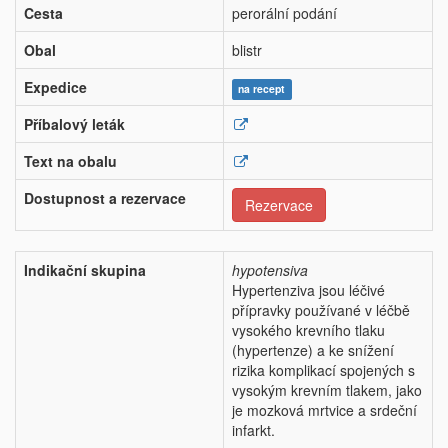
Cesta
perorální podání
Obal
blistr
Expedice
na recept
Příbalový leták
Text na obalu
Dostupnost a rezervace
Rezervace
Indikační skupina
hypotensiva
Hypertenziva jsou léčivé
přípravky používané v léčbě
vysokého krevního tlaku
(hypertenze) a ke snížení
rizika komplikací spojených s
vysokým krevním tlakem, jako
je mozková mrtvice a srdeční
infarkt.