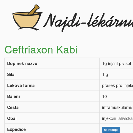
Ceftriaxon Kabi
Doplněk názvu
1g inj/inf plv sol
Síla
1 g
Léková forma
prášek pro injekč
Balení
10
Cesta
intramuskulární/
Obal
injekční lahvička
Expedice
na recept