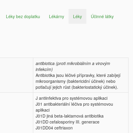
Léky bez doplatku
Lékárny
Léky
Účinné látky
antibiotica (proti mikrobiálním a virovým
infekcím)
Antibiotika jsou léčivé přípravky, které zabíjejí
mikroorganismy (baktericidní účinek) nebo
potlačují jejich růst (bakteriostatický účinek).
J antiinfektiva pro systémovou aplikaci
J01 antibakteriální léčiva pro systémovou
aplikaci
J01D jiná beta-laktamová antibiotika
J01DD cefalosporiny III. generace
J01DD04 ceftriaxon