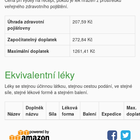
Cena při výdeji na recept, pokud je lék hrazen z prostředků
veřejného zdravotního pojištění.
Úhrada zdravotní
207,59 Kč
pojišťovny
Započitatelný doplatek
272,84 Kč
Maximální doplatek
1261,41 Kč
Ekvivalentní léky
Léky se stejnou účinnou látkou, stejnou cestou podání, ve stejné
síle, stejné lékové formě a stejném balení.
Doplněk
Léková
Max.
Název
názvu
Síla
forma
Balení
Expedice
dopla