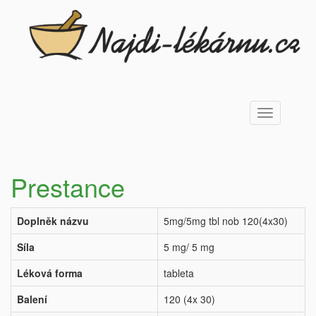
Toggle
navigation
Prestance
Doplněk názvu
5mg/5mg tbl nob 120(4x30)
Síla
5 mg/ 5 mg
Léková forma
tableta
Balení
120 (4x 30)