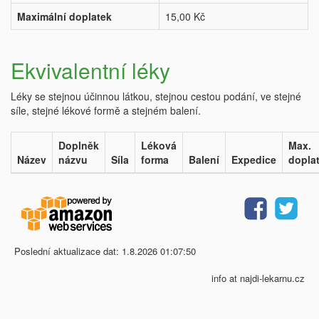
Maximální doplatek
15,00 Kč
Ekvivalentní léky
Léky se stejnou účinnou látkou, stejnou cestou podání, ve stejné
síle, stejné lékové formě a stejném balení.
Doplněk
Léková
Max.
Název
názvu
Síla
forma
Balení
Expedice
dopla
Poslední aktualizace dat: 1.8.2026 01:07:50
info at najdi-lekarnu.cz