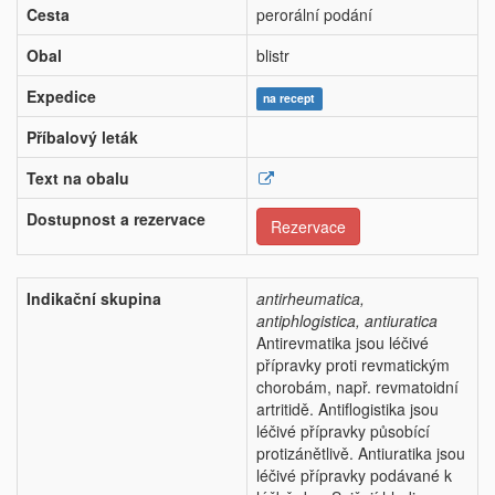
Cesta
perorální podání
Obal
blistr
Expedice
na recept
Příbalový leták
Text na obalu
Dostupnost a rezervace
Rezervace
Indikační skupina
antirheumatica,
antiphlogistica, antiuratica
Antirevmatika jsou léčivé
přípravky proti revmatickým
chorobám, např. revmatoidní
artritidě. Antiflogistika jsou
léčivé přípravky působící
protizánětlivě. Antiuratika jsou
léčivé přípravky podávané k