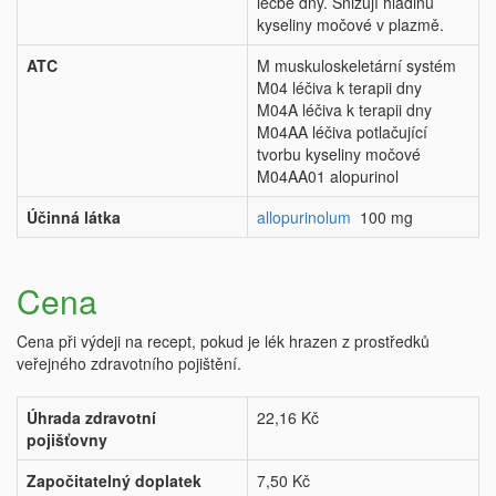
léčbě dny. Snižují hladinu
kyseliny močové v plazmě.
ATC
M muskuloskeletární systém
M04 léčiva k terapii dny
M04A léčiva k terapii dny
M04AA léčiva potlačující
tvorbu kyseliny močové
M04AA01 alopurinol
Účinná látka
allopurinolum
100 mg
Cena
Cena při výdeji na recept, pokud je lék hrazen z prostředků
veřejného zdravotního pojištění.
Úhrada zdravotní
22,16 Kč
pojišťovny
Započitatelný doplatek
7,50 Kč