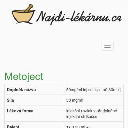
Toggle
navigation
Metoject
Doplněk názvu
50mg/ml inj sol isp 1x0,30ml+j
Síla
50 mg/ml
Léková forma
injekční roztok v předplněné
injekční stříkačce
Balení
1x 0,30 ml + j