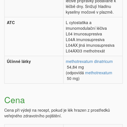
léčivé přípravky podávané k
léčbě dny. Snižují hladinu
kyseliny močové v plazmě.
ATC
L cytostatika a
imunomodulační léčiva
L04 imunosupresiva
L04A imunosupresiva
L04AX jiná imunosupresiva
L04AX03 methotrexát
Účinné látky
methotrexatum dinatricum
54,84 mg
(odpovídá
methotrexatum
50 mg)
Cena
Cena při výdeji na recept, pokud je lék hrazen z prostředků
veřejného zdravotního pojištění.