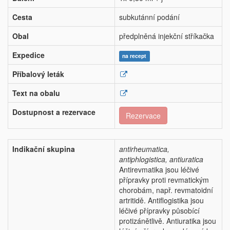
Cesta
subkutánní podání
Obal
předplněná injekční stříkačka
Expedice
na recept
Příbalový leták
Text na obalu
Dostupnost a rezervace
Rezervace
Indikační skupina
antirheumatica,
antiphlogistica, antiuratica
Antirevmatika jsou léčivé
přípravky proti revmatickým
chorobám, např. revmatoidní
artritidě. Antiflogistika jsou
léčivé přípravky působící
protizánětlivě. Antiuratika jsou