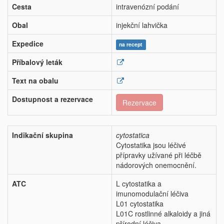
Cesta
intravenózní podání
Obal
injekční lahvička
Expedice
na recept
Příbalový leták
Text na obalu
Dostupnost a rezervace
Rezervace
Indikační skupina
cytostatica
Cytostatika jsou léčivé
přípravky užívané při léčbě
nádorových onemocnění.
ATC
L cytostatika a
imunomodulační léčiva
L01 cytostatika
L01C rostlinné alkaloidy a jiná
přírodní léčiva