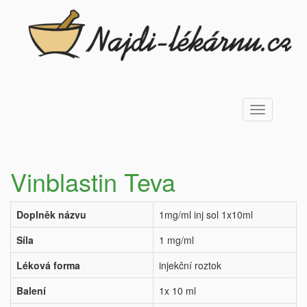
Toggle
navigation
Vinblastin Teva
Doplněk názvu
1mg/ml inj sol 1x10ml
Síla
1 mg/ml
Léková forma
injekční roztok
Balení
1x 10 ml