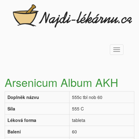
Toggle
navigation
Arsenicum Album AKH
Doplněk názvu
555c tbl nob 60
Síla
555 C
Léková forma
tableta
Balení
60