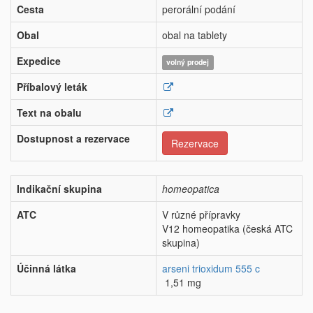
Cesta
perorální podání
Obal
obal na tablety
Expedice
volný prodej
Příbalový leták
Text na obalu
Dostupnost a rezervace
Rezervace
Indikační skupina
homeopatica
ATC
V různé přípravky
V12 homeopatika (česká ATC
skupina)
Účinná látka
arseni trioxidum 555 c
1,51 mg