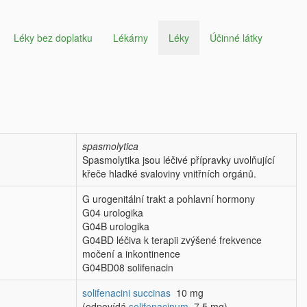
Léky bez doplatku
Lékárny
Léky
Účinné látky
spasmolytica
Spasmolytika jsou léčivé přípravky uvolňující
křeče hladké svaloviny vnitřních orgánů.
G urogenitální trakt a pohlavní hormony
G04 urologika
G04B urologika
G04BD léčiva k terapii zvýšené frekvence
močení a inkontinence
G04BD08 solifenacin
solifenacini succinas
10 mg
(odpovídá
solifenacinum
7,5 mg)