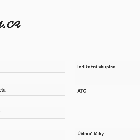
0
Indikační skupina
eta
ATC
í
Účinné látky