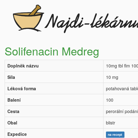
Solifenacin Medreg
Doplněk názvu
10mg tbl flm 10
Síla
10 mg
Léková forma
potahovaná tabl
Balení
100
Cesta
perorální podán
Obal
blistr
Expedice
na recept