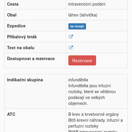
Cesta
intravenózní podání
Obal
láhev (lahvička)
Expedice
na recept
Příbalový leták
Text na obalu
Dostupnost a rezervace
Rezervace
Indikační skupina
infundibilia
Infundibilia jsou infuzní
roztoky, které se většinou
podávají ve velkých
objemech.
ATC
B krev a krvetvorné orgány
B05 krevní náhrady, infuzní a
perfuzní roztoky
B05B intravenózní roztoky