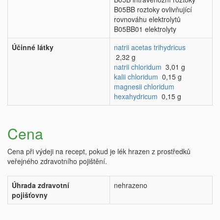
B05BB roztoky ovlivňující
rovnováhu elektrolytů
B05BB01 elektrolyty
Účinné látky
natrii acetas trihydricus
2,32 g
natrii chloridum
3,01 g
kalii chloridum
0,15 g
magnesii chloridum
hexahydricum
0,15 g
Cena
Cena při výdeji na recept, pokud je lék hrazen z prostředků
veřejného zdravotního pojištění.
Úhrada zdravotní
nehrazeno
pojišťovny