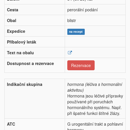
Cesta
perorální podání
Obal
blistr
Expedice
na recept
Příbalový leták
Text na obalu
Dostupnost a rezervace
Rezervace
Indikační skupina
hormona (léčiva s hormonální
aktivitou)
Hormona jsou léčivé přípravky
používané při poruchách
hormonálního systému. Např.
při špatné funkci štítné žlázy.
ATC
G urogenitální trakt a pohlavní
hormony