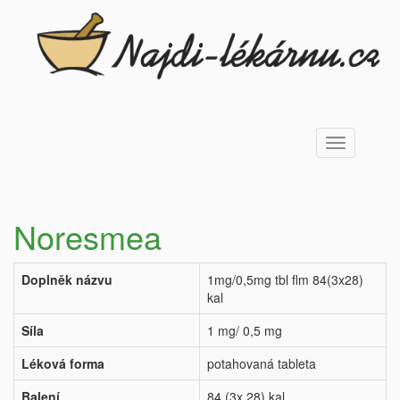
Toggle
navigation
Noresmea
Doplněk názvu
1mg/0,5mg tbl flm 84(3x28)
kal
Síla
1 mg/ 0,5 mg
Léková forma
potahovaná tableta
Balení
84 (3x 28) kal