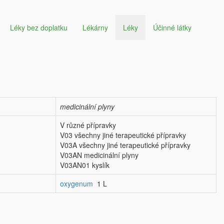
Léky bez doplatku
Lékárny
Léky
Účinné látky
medicinální plyny
V různé přípravky
V03 všechny jiné terapeutické přípravky
V03A všechny jiné terapeutické přípravky
V03AN medicinální plyny
V03AN01 kyslík
oxygenum
1 L