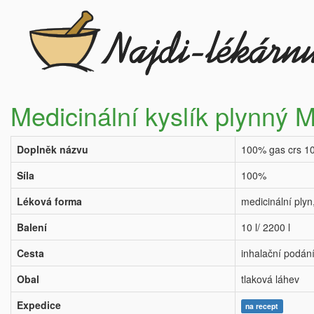
Medicinální kyslík plynný 
Doplněk názvu
100% gas crs 10
Síla
100%
Léková forma
medicinální plyn
Balení
10 l/ 2200 l
Cesta
inhalační podán
Obal
tlaková láhev
Expedice
na recept