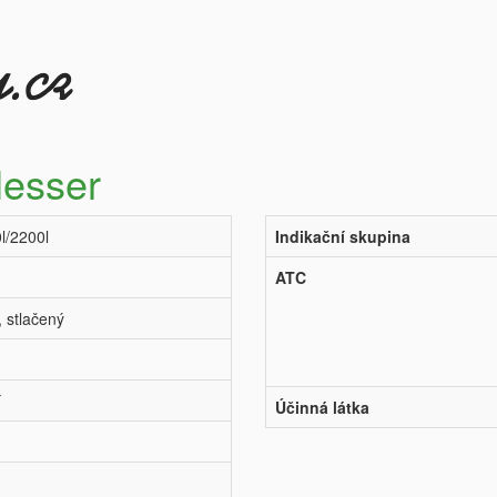
Messer
l/2200l
Indikační skupina
ATC
, stlačený
í
Účinná látka