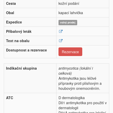
Cesta
kožní podání
Obal
kapací lahvička
Expedice
volný prodej
Příbalový leták
Text na obalu
Dostupnost a rezervace
Rezervace
Indikační skupina
antimycotica (lokální i
celková)
Antimykotika jsou léčivé
přípravky proti plísňovým a
houbovým onemocněním.
ATC
D dermatologika
D01 antimykotika pro použití v
dermatologii
D01A antimykotika pro lokální