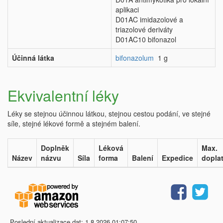
aplikaci
D01AC imidazolové a
triazolové deriváty
D01AC10 bifonazol
Účinná látka
bifonazolum
1 g
Ekvivalentní léky
Léky se stejnou účinnou látkou, stejnou cestou podání, ve stejné
síle, stejné lékové formě a stejném balení.
Doplněk
Léková
Max.
Název
názvu
Síla
forma
Balení
Expedice
dopla
Poslední aktualizace dat: 1.8.2026 01:07:50