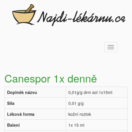
Toggle
navigation
Canespor 1x denně
Doplněk názvu
0,01g/g drm sol 1x15ml
Síla
0,01 g/g
Léková forma
kožní roztok
Balení
1x 15 ml