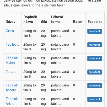
Léky se stejnou účinnou látkou, stejnou cestou podání, ve stejné
síle, stejné lékové formě a stejném balení.
Doplněk
Léková
Název
názvu
Síla
forma
Balení
Expedice
Cialis
20mg tbl
20
potahovaná
8
na recept
flm 8
mg
tableta
Tadilecto
20mg tbl
20
potahovaná
8
na recept
flm 8
mg
tableta
Tadalafil
20mg tbl
20
potahovaná
8
na recept
Mylan
flm 8
mg
tableta
Tadard
20mg tbl
20
potahovaná
8
na recept
flm 8
mg
tableta
Tadalafil
20mg tbl
20
potahovaná
8
na recept
Accord
flm 8
mg
tableta
Tadalafil
20mg tbl
20
potahovaná
8
na recept
Aristo
flm 8
mg
tableta