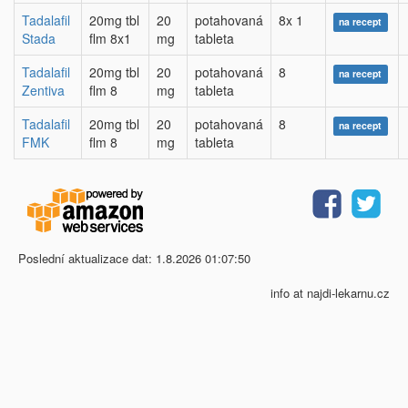
Tadalafil
20mg tbl
20
potahovaná
8x 1
na recept
Stada
flm 8x1
mg
tableta
Tadalafil
20mg tbl
20
potahovaná
8
na recept
Zentiva
flm 8
mg
tableta
Tadalafil
20mg tbl
20
potahovaná
8
na recept
FMK
flm 8
mg
tableta
Poslední aktualizace dat: 1.8.2026 01:07:50
info at najdi-lekarnu.cz