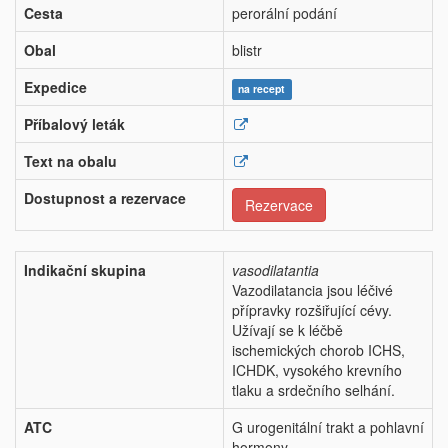
Cesta
perorální podání
Obal
blistr
Expedice
na recept
Příbalový leták
Text na obalu
Dostupnost a rezervace
Rezervace
Indikační skupina
vasodilatantia
Vazodilatancia jsou léčivé
přípravky rozšiřující cévy.
Užívají se k léčbě
ischemických chorob ICHS,
ICHDK, vysokého krevního
tlaku a srdečního selhání.
ATC
G urogenitální trakt a pohlavní
hormony