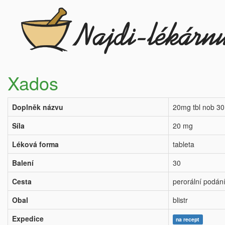
Xados
Doplněk názvu
20mg tbl nob 30
Síla
20 mg
Léková forma
tableta
Balení
30
Cesta
perorální podán
Obal
blistr
Expedice
na recept