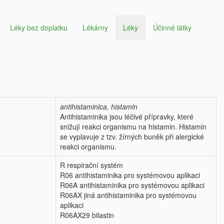
Léky bez doplatku
Lékárny
Léky
Účinné látky
antihistaminica, histamin
Antihistaminika jsou léčivé přípravky, které
snižují reakci organismu na histamin. Histamin
se vyplavuje z tzv. žírných buněk při alergické
reakci organismu.
R respirační systém
R06 antihistaminika pro systémovou aplikaci
R06A antihistaminika pro systémovou aplikaci
R06AX jiná antihistaminika pro systémovou
aplikaci
R06AX29 bilastin