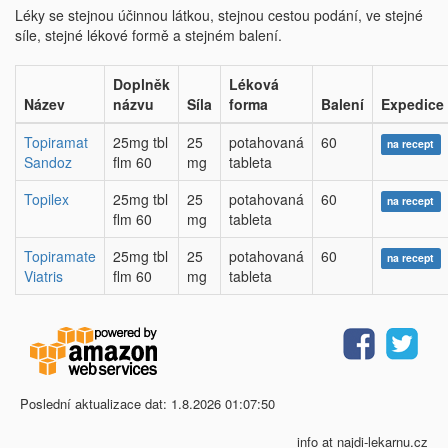
Léky se stejnou účinnou látkou, stejnou cestou podání, ve stejné
síle, stejné lékové formě a stejném balení.
Doplněk
Léková
Název
názvu
Síla
forma
Balení
Expedice
Topiramat
25mg tbl
25
potahovaná
60
na recept
Sandoz
flm 60
mg
tableta
Topilex
25mg tbl
25
potahovaná
60
na recept
flm 60
mg
tableta
Topiramate
25mg tbl
25
potahovaná
60
na recept
Viatris
flm 60
mg
tableta
Poslední aktualizace dat: 1.8.2026 01:07:50
info at najdi-lekarnu.cz