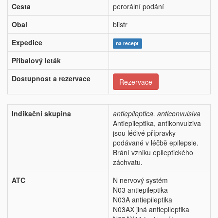
Cesta
perorální podání
Obal
blistr
Expedice
na recept
Příbalový leták
Dostupnost a rezervace
Rezervace
Indikační skupina
antiepileptica, anticonvulsiva
Antiepileptika, antikonvulziva
jsou léčivé přípravky
podávané v léčbě epilepsie.
Brání vzniku epileptického
záchvatu.
ATC
N nervový systém
N03 antiepileptika
N03A antiepileptika
N03AX jiná antiepileptika