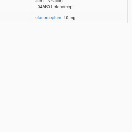
alfa (TNF-alfa)
L04AB01 etanercept
etanerceptum
10 mg