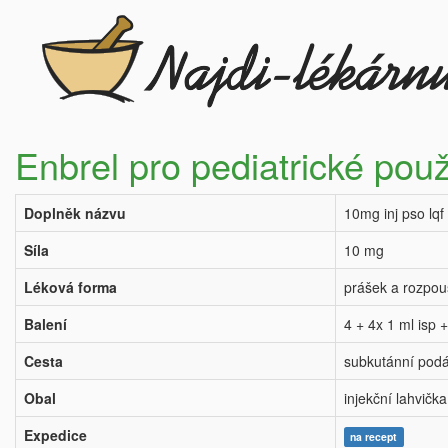
Enbrel pro pediatrické použ
Doplněk názvu
10mg inj pso lq
Síla
10 mg
Léková forma
prášek a rozpouš
Balení
4 + 4x 1 ml isp +
Cesta
subkutánní pod
Obal
injekční lahvička
Expedice
na recept