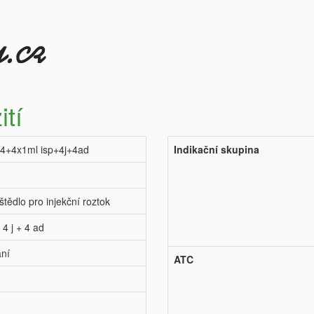
ití
f 4+4x1ml isp+4j+4ad
Indikační skupina
tědlo pro injekční roztok
 4 j + 4 ad
ání
ATC