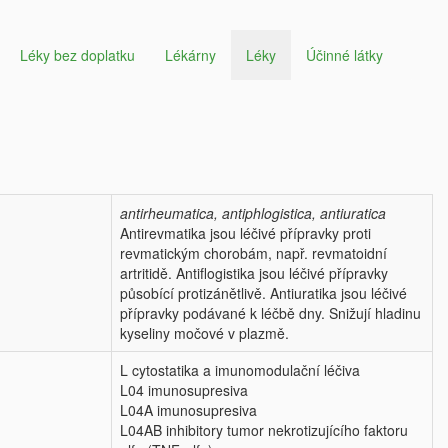
Léky bez doplatku
Lékárny
Léky
Účinné látky
antirheumatica, antiphlogistica, antiuratica
Antirevmatika jsou léčivé přípravky proti
revmatickým chorobám, např. revmatoidní
artritidě. Antiflogistika jsou léčivé přípravky
působící protizánětlivě. Antiuratika jsou léčivé
přípravky podávané k léčbě dny. Snižují hladinu
kyseliny močové v plazmě.
L cytostatika a imunomodulační léčiva
L04 imunosupresiva
L04A imunosupresiva
L04AB inhibitory tumor nekrotizujícího faktoru