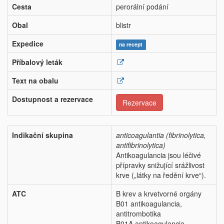
Cesta
perorální podání
Obal
blistr
Expedice
na recept
Příbalový leták
Text na obalu
Dostupnost a rezervace
Rezervace
Indikační skupina
anticoagulantia (fibrinolytica,
antifibrinolytica)
Antikoagulancia jsou léčivé
přípravky snižující srážlivost
krve („látky na ředění krve“).
ATC
B krev a krvetvorné orgány
B01 antikoagulancia,
antitrombotika
B01A antikoagulancia,