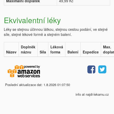
Maximální doplatek
49,99 Kč
Ekvivalentní léky
Léky se stejnou účinnou látkou, stejnou cestou podání, ve stejné
síle, stejné lékové formě a stejném balení.
Doplněk
Léková
Max.
Název
názvu
Síla
forma
Balení
Expedice
dopla
Poslední aktualizace dat: 1.8.2026 01:07:50
info at najdi-lekarnu.cz