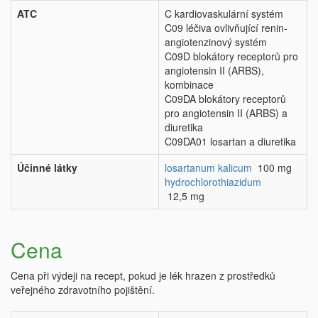
ATC
C kardiovaskulární systém
C09 léčiva ovlivňující renin-
angiotenzinový systém
C09D blokátory receptorů pro
angiotensin II (ARBS),
kombinace
C09DA blokátory receptorů
pro angiotensin II (ARBS) a
diuretika
C09DA01 losartan a diuretika
Účinné látky
losartanum kalicum
100 mg
hydrochlorothiazidum
12,5 mg
Cena
Cena při výdeji na recept, pokud je lék hrazen z prostředků
veřejného zdravotního pojištění.