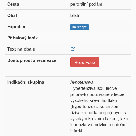
Cesta
perorální podání
Obal
blistr
Expedice
na recept
Příbalový leták
Text na obalu
Dostupnost a rezervace
Rezervace
Indikační skupina
hypotensiva
Hypertenziva jsou léčivé
přípravky používané v léčbě
vysokého krevního tlaku
(hypertenze) a ke snížení
rizika komplikací spojených s
vysokým krevním tlakem, jako
je mozková mrtvice a srdeční
infarkt.