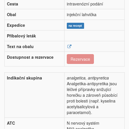
Cesta
intravenózní podání
Obal
injekční lahvička
Expedice
na recept
Příbalový leták
Text na obalu
Dostupnost a rezervace
Rezervace
Indikační skupina
analgetica, antipyretica
Analgetika-antipyretika jsou
léčivé přípravky snižující
horečku a zároveň působící
proti bolesti (např. kyselina
acetylsalicylová a
paracetamol).
ATC
N nervový systém
N02 analgetika