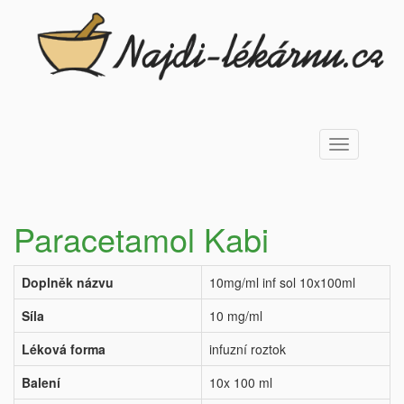
Toggle
navigation
Paracetamol Kabi
Doplněk názvu
10mg/ml inf sol 10x100ml
Síla
10 mg/ml
Léková forma
infuzní roztok
Balení
10x 100 ml