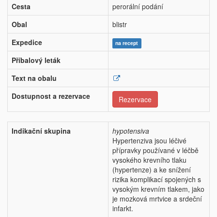
Cesta
perorální podání
Obal
blistr
Expedice
na recept
Příbalový leták
Text na obalu
Dostupnost a rezervace
Rezervace
Indikační skupina
hypotensiva
Hypertenziva jsou léčivé
přípravky používané v léčbě
vysokého krevního tlaku
(hypertenze) a ke snížení
rizika komplikací spojených s
vysokým krevním tlakem, jako
je mozková mrtvice a srdeční
infarkt.