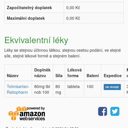
Započitatelný doplatek
0,00 Kč
Maximální doplatek
0,00 Kč
Ekvivalentní léky
Léky se stejnou účinnou látkou, stejnou cestou podání, ve stejné
síle, stejné lékové formě a stejném balení.
Doplněk
Léková
Název
názvu
Síla
forma
Balení
Expedice
Telmisartan-
80mg tbl
80
tableta
100
na recept
Ratiopharm
nob 100
mg