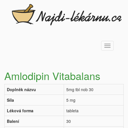
Toggle
navigation
Amlodipin Vitabalans
Doplněk názvu
5mg tbl nob 30
Síla
5 mg
Léková forma
tableta
Balení
30