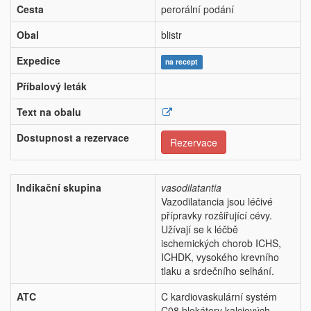
Cesta
perorální podání
Obal
blistr
Expedice
na recept
Příbalový leták
Text na obalu
Dostupnost a rezervace
Rezervace
Indikační skupina
vasodilatantia
Vazodilatancia jsou léčivé
přípravky rozšiřující cévy.
Užívají se k léčbě
ischemických chorob ICHS,
ICHDK, vysokého krevního
tlaku a srdečního selhání.
ATC
C kardiovaskulární systém
C08 blokátory kalciových