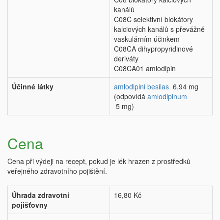
kanálů
C08C selektivní blokátory
kalciových kanálů s převážně
vaskulárním účinkem
C08CA dihypropyridinové
deriváty
C08CA01 amlodipin
Účinné látky
amlodipini besilas
6,94 mg
(odpovídá
amlodipinum
5 mg)
Cena
Cena při výdeji na recept, pokud je lék hrazen z prostředků
veřejného zdravotního pojištění.
Úhrada zdravotní
16,80 Kč
pojišťovny