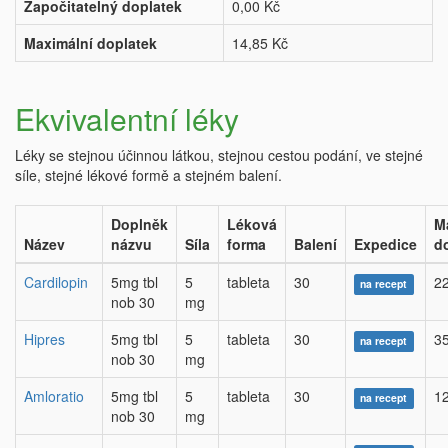
Započitatelný doplatek
0,00 Kč
Maximální doplatek
14,85 Kč
Ekvivalentní léky
Léky se stejnou účinnou látkou, stejnou cestou podání, ve stejné
síle, stejné lékové formě a stejném balení.
Doplněk
Léková
M
Název
názvu
Síla
forma
Balení
Expedice
d
Cardilopin
5mg tbl
5
tableta
30
22
na recept
nob 30
mg
Hipres
5mg tbl
5
tableta
30
35
na recept
nob 30
mg
Amloratio
5mg tbl
5
tableta
30
12
na recept
nob 30
mg