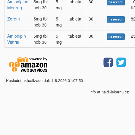
Amlodipine
5mg tbl
5
tableta
30
1
na recept
Medreg
nob 30
mg
K
Zorem
5mg tbl
5
tableta
30
82
na recept
nob 30
mg
Amlodipin
5mg tbl
5
tableta
30
25
na recept
Viatris
nob 30
mg
Poslední aktualizace dat: 1.8.2026 01:07:50
info at najdi-lekarnu.cz