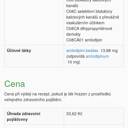
kanálů
C08C selektivní blokátory
kalciových kanálů s převážně
vaskulárním účinkem
C08CA dihypropyridinové
deriváty
C08CA01 amlodipin
Účinné látky
amlodipini besilas
13,88 mg
(odpovídá
amlodipinum
10 mg)
Cena
Cena při výdeji na recept, pokud je lék hrazen z prostředků
veřejného zdravotního pojištění.
Úhrada zdravotní
33,62 Kč
pojišťovny