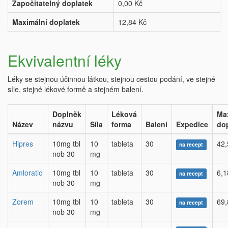
Započitatelný doplatek
0,00 Kč
Maximální doplatek
12,84 Kč
Ekvivalentní léky
Léky se stejnou účinnou látkou, stejnou cestou podání, ve stejné
síle, stejné lékové formě a stejném balení.
Doplněk
Léková
Ma
Název
názvu
Síla
forma
Balení
Expedice
do
Hipres
10mg tbl
10
tableta
30
42,
na recept
nob 30
mg
Amloratio
10mg tbl
10
tableta
30
6,1
na recept
nob 30
mg
Zorem
10mg tbl
10
tableta
30
69,
na recept
nob 30
mg