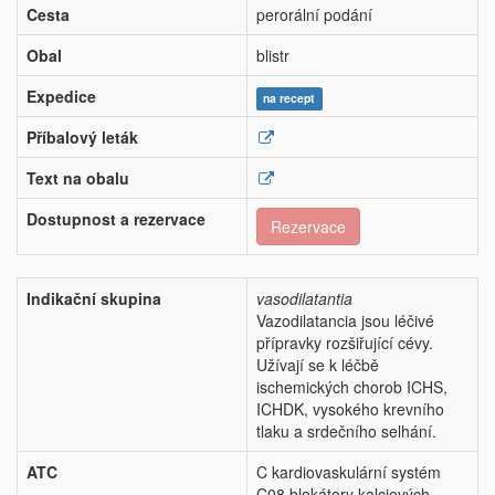
Cesta
perorální podání
Obal
blistr
Expedice
na recept
Příbalový leták
Text na obalu
Dostupnost a rezervace
Rezervace
Indikační skupina
vasodilatantia
Vazodilatancia jsou léčivé
přípravky rozšiřující cévy.
Užívají se k léčbě
ischemických chorob ICHS,
ICHDK, vysokého krevního
tlaku a srdečního selhání.
ATC
C kardiovaskulární systém
C08 blokátory kalciových