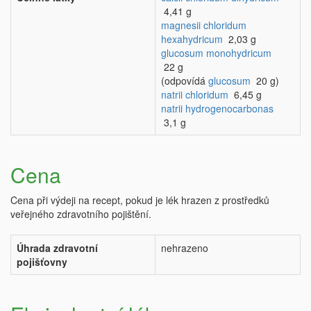
4,41 g
magnesii chloridum
hexahydricum
2,03 g
glucosum monohydricum
22 g
(odpovídá
glucosum
20 g)
natrii chloridum
6,45 g
natrii hydrogenocarbonas
3,1 g
Cena
Cena při výdeji na recept, pokud je lék hrazen z prostředků
veřejného zdravotního pojištění.
Úhrada zdravotní
nehrazeno
pojišťovny