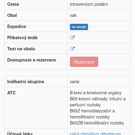
Cesta
intravenózní podání
Obal
vak
Expedice
na recept
Příbalový leták
Text na obalu
Dostupnost a rezervace
Rezervace
Indikační skupina
varia
ATC
B krev a krvetvorné orgány
B05 krevní náhrady, infuzní a
perfuzní roztoky
B05Z hemodialyzační a
hemofiltrační roztoky
B05ZB hemofiltrační roztoky
Účinné látky
calcii chloridum dihydricum