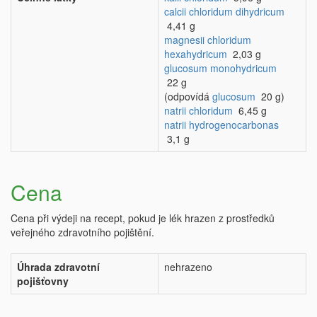
calcii chloridum dihydricum
4,41 g
magnesii chloridum
hexahydricum
2,03 g
glucosum monohydricum
22 g
(odpovídá
glucosum
20 g)
natrii chloridum
6,45 g
natrii hydrogenocarbonas
3,1 g
Cena
Cena při výdeji na recept, pokud je lék hrazen z prostředků
veřejného zdravotního pojištění.
Úhrada zdravotní
nehrazeno
pojišťovny