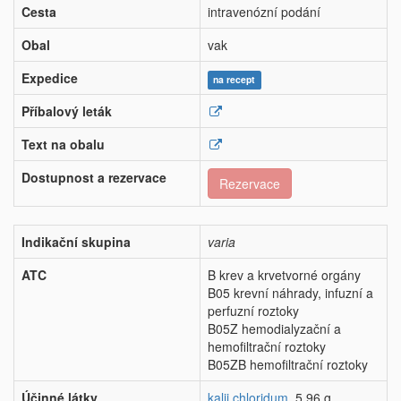
Cesta
intravenózní podání
Obal
vak
Expedice
na recept
Příbalový leták
Text na obalu
Dostupnost a rezervace
Rezervace
Indikační skupina
varia
ATC
B krev a krvetvorné orgány
B05 krevní náhrady, infuzní a
perfuzní roztoky
B05Z hemodialyzační a
hemofiltrační roztoky
B05ZB hemofiltrační roztoky
Účinné látky
kalii chloridum
5,96 g