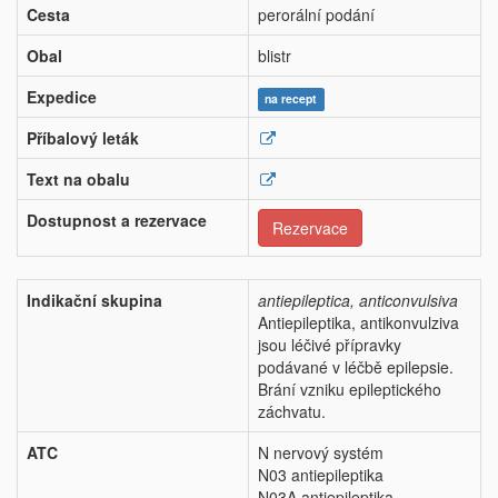
Cesta
perorální podání
Obal
blistr
Expedice
na recept
Příbalový leták
Text na obalu
Dostupnost a rezervace
Rezervace
Indikační skupina
antiepileptica, anticonvulsiva
Antiepileptika, antikonvulziva
jsou léčivé přípravky
podávané v léčbě epilepsie.
Brání vzniku epileptického
záchvatu.
ATC
N nervový systém
N03 antiepileptika
N03A antiepileptika