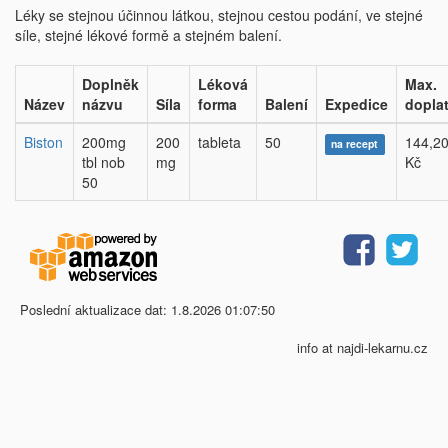
Léky se stejnou účinnou látkou, stejnou cestou podání, ve stejné
síle, stejné lékové formě a stejném balení.
Doplněk
Léková
Max.
Název
názvu
Síla
forma
Balení
Expedice
dopla
Biston
200mg
200
tableta
50
144,2
na recept
tbl nob
mg
Kč
50
Poslední aktualizace dat: 1.8.2026 01:07:50
info at najdi-lekarnu.cz