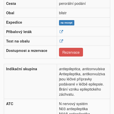
Cesta
perorální podání
Obal
blistr
Expedice
na recept
Příbalový leták
Text na obalu
Dostupnost a rezervace
Rezervace
Indikační skupina
antiepileptica, anticonvulsiva
Antiepileptika, antikonvulziva
jsou léčivé přípravky
podávané v léčbě epilepsie.
Brání vzniku epileptického
záchvatu.
ATC
N nervový systém
N03 antiepileptika
N03A antiepileptika