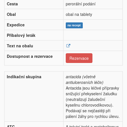
Cesta
perorální podání
Obal
obal na tablety
Expedice
na recept
Příbalový leták
Text na obalu
Dostupnost a rezervace
Rezervace
Indikační skupina
antacida (včetně
antiulcerosních léčiv)
Antacida jsou léčivé přípravky
snižující překyselení žaludku
(neutralizují žaludeční
kyselinu chlorovodíkovou).
Podávají se nejčastěji při
pálení žáhy pro rychlou úlevu.
ATC
A trávicí trakt a metabolismus