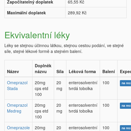
Započitatelný doplatek
65,55 Kč
Maximální doplatek
289,92 Kč
Ekvivalentní léky
Léky se stejnou účinnou látkou, stejnou cestou podání, ve stejné
síle, stejné lékové formě a stejném balení.
Doplněk
Název
názvu
Síla
Léková forma
Balení
Expe
Omeprazol
20mg
20
enterosolventní
100
na rec
Stada
cps etd
mg
tvrdá tobolka
100
Omeprazol
20mg
20
enterosolventní
100
na rec
Medreg
cps etd
mg
tvrdá tobolka
100
Omeprazole
20mg
20
enterosolventní
100
na rec