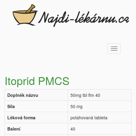
Toggle
navigation
Itoprid PMCS
Doplněk názvu
50mg tbl flm 40
Síla
50 mg
Léková forma
potahovaná tableta
Balení
40