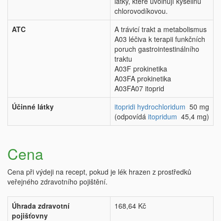
látky, které uvolňují kyselinu
chlorovodíkovou.
ATC
A trávicí trakt a metabolismus
A03 léčiva k terapii funkčních
poruch gastrointestinálního
traktu
A03F prokinetika
A03FA prokinetika
A03FA07 itoprid
Účinné látky
itopridi hydrochloridum
50 mg
(odpovídá
itopridum
45,4 mg)
Cena
Cena při výdeji na recept, pokud je lék hrazen z prostředků
veřejného zdravotního pojištění.
Úhrada zdravotní
168,64 Kč
pojišťovny