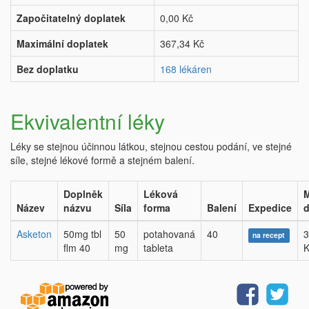
Započitatelný doplatek
0,00 Kč
Maximální doplatek
367,34 Kč
Bez doplatku
168 lékáren
Ekvivalentní léky
Léky se stejnou účinnou látkou, stejnou cestou podání, ve stejné
síle, stejné lékové formě a stejném balení.
Doplněk
Léková
M
Název
názvu
Síla
forma
Balení
Expedice
d
Asketon
50mg tbl
50
potahovaná
40
3
na recept
flm 40
mg
tableta
K