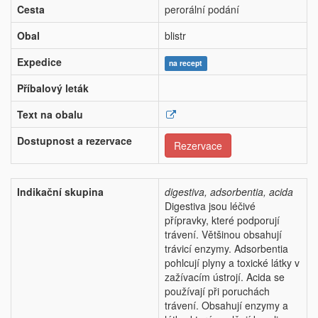
Cesta
perorální podání
Obal
blistr
Expedice
na recept
Příbalový leták
Text na obalu
Dostupnost a rezervace
Rezervace
Indikační skupina
digestiva, adsorbentia, acida
Digestiva jsou léčivé
přípravky, které podporují
trávení. Většinou obsahují
trávicí enzymy. Adsorbentia
pohlcují plyny a toxické látky v
zažívacím ústrojí. Acida se
používají při poruchách
trávení. Obsahují enzymy a