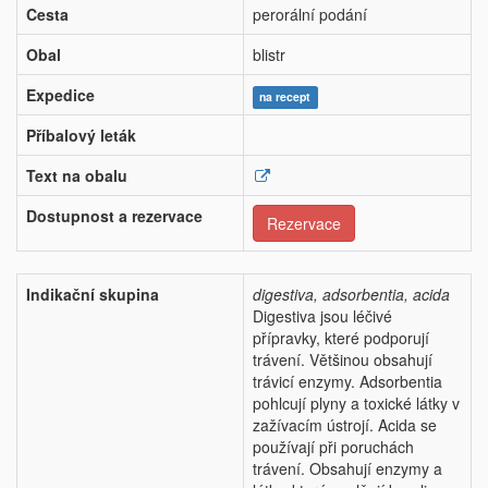
Cesta
perorální podání
Obal
blistr
Expedice
na recept
Příbalový leták
Text na obalu
Dostupnost a rezervace
Rezervace
Indikační skupina
digestiva, adsorbentia, acida
Digestiva jsou léčivé
přípravky, které podporují
trávení. Většinou obsahují
trávicí enzymy. Adsorbentia
pohlcují plyny a toxické látky v
zažívacím ústrojí. Acida se
používají při poruchách
trávení. Obsahují enzymy a