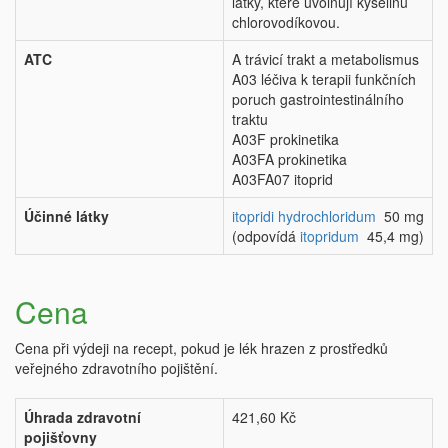
látky, které uvolňují kyselinu
chlorovodíkovou.
ATC
A trávicí trakt a metabolismus
A03 léčiva k terapii funkčních
poruch gastrointestinálního
traktu
A03F prokinetika
A03FA prokinetika
A03FA07 itoprid
Účinné látky
itopridi hydrochloridum
50 mg
(odpovídá
itopridum
45,4 mg)
Cena
Cena při výdeji na recept, pokud je lék hrazen z prostředků
veřejného zdravotního pojištění.
Úhrada zdravotní
421,60 Kč
pojišťovny