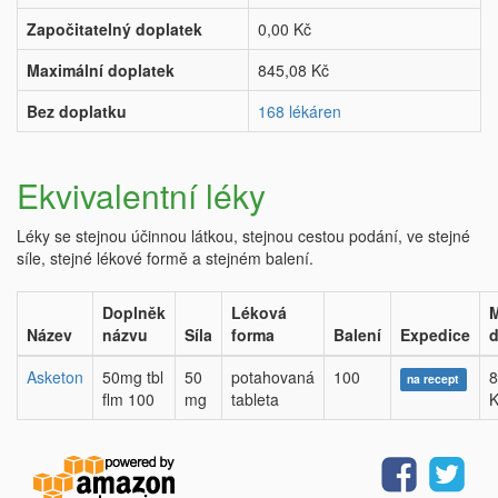
Započitatelný doplatek
0,00 Kč
Maximální doplatek
845,08 Kč
Bez doplatku
168 lékáren
Ekvivalentní léky
Léky se stejnou účinnou látkou, stejnou cestou podání, ve stejné
síle, stejné lékové formě a stejném balení.
Doplněk
Léková
M
Název
názvu
Síla
forma
Balení
Expedice
d
Asketon
50mg tbl
50
potahovaná
100
8
na recept
flm 100
mg
tableta
K