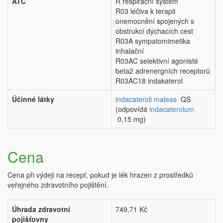
ATC
R respirační systém
R03 léčiva k terapii
onemocnění spojených s
obstrukcí dýchacích cest
R03A sympatomimetika
inhalační
R03AC selektivní agonisté
beta2 adrenergních receptorů
R03AC18 indakaterol
Účinné látky
indacateroli maleas
QS
(odpovídá
indacaterolum
0,15 mg)
Cena
Cena při výdeji na recept, pokud je lék hrazen z prostředků
veřejného zdravotního pojištění.
Úhrada zdravotní
749,71 Kč
pojišťovny