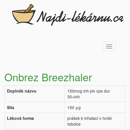
Toggle
navigation
Onbrez Breezhaler
Doplněk názvu
150mcg inh plv cps dur
30+inh
Síla
150 μg
Léková forma
prášek k inhalaci v tvrdé
tobolce