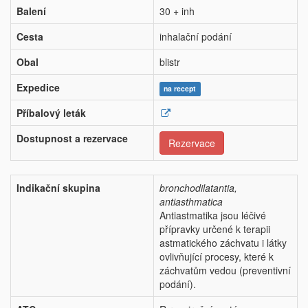
Balení
30 + inh
Cesta
inhalační podání
Obal
blistr
Expedice
na recept
Příbalový leták
Dostupnost a rezervace
Rezervace
Indikační skupina
bronchodilatantia,
antiasthmatica
Antiastmatika jsou léčivé
přípravky určené k terapii
astmatického záchvatu i látky
ovlivňující procesy, které k
záchvatům vedou (preventivní
podání).