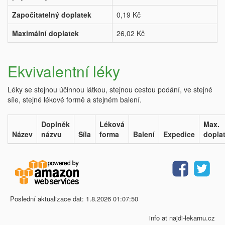
Započitatelný doplatek
0,19 Kč
Maximální doplatek
26,02 Kč
Ekvivalentní léky
Léky se stejnou účinnou látkou, stejnou cestou podání, ve stejné
síle, stejné lékové formě a stejném balení.
Doplněk
Léková
Max.
Název
názvu
Síla
forma
Balení
Expedice
dopla
Poslední aktualizace dat: 1.8.2026 01:07:50
info at najdi-lekarnu.cz