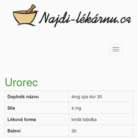
Toggle
navigation
Urorec
Doplněk názvu
4mg cps dur 30
Síla
4 mg
Léková forma
tvrdá tobolka
Balení
30