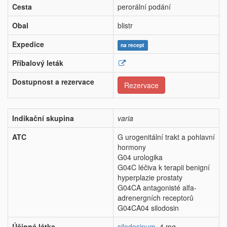
Cesta
perorální podání
Obal
blistr
Expedice
na recept
Příbalový leták
Dostupnost a rezervace
Rezervace
Indikační skupina
varia
ATC
G urogenitální trakt a pohlavní
hormony
G04 urologika
G04C léčiva k terapii benigní
hyperplazie prostaty
G04CA antagonisté alfa-
adrenergních receptorů
G04CA04 silodosin
Účinná látka
silodosinum
4 mg