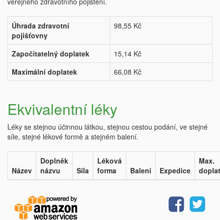
veřejného zdravotního pojištění.
Úhrada zdravotní
98,55 Kč
pojišťovny
Započitatelný doplatek
15,14 Kč
Maximální doplatek
66,08 Kč
Ekvivalentní léky
Léky se stejnou účinnou látkou, stejnou cestou podání, ve stejné
síle, stejné lékové formě a stejném balení.
Doplněk
Léková
Max.
Název
názvu
Síla
forma
Balení
Expedice
dopla