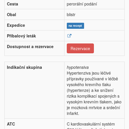
Cesta
perorální podání
Obal
blistr
Expedice
na recept
Příbalový leták
Dostupnost a rezervace
Rezervace
Indikační skupina
hypotensiva
Hypertenziva jsou léčivé
přípravky používané v léčbě
vysokého krevního tlaku
(hypertenze) a ke snížení
rizika komplikací spojených s
vysokým krevním tlakem, jako
je mozková mrtvice a srdeční
infarkt.
ATC
C kardiovaskulární systém