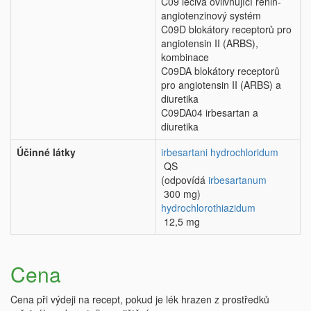
C09 léčiva ovlivňující renin-
angiotenzinový systém
C09D blokátory receptorů pro
angiotensin II (ARBS),
kombinace
C09DA blokátory receptorů
pro angiotensin II (ARBS) a
diuretika
C09DA04 irbesartan a
diuretika
Účinné látky
irbesartani hydrochloridum
QS
(odpovídá
irbesartanum
300 mg)
hydrochlorothiazidum
12,5 mg
Cena
Cena při výdeji na recept, pokud je lék hrazen z prostředků