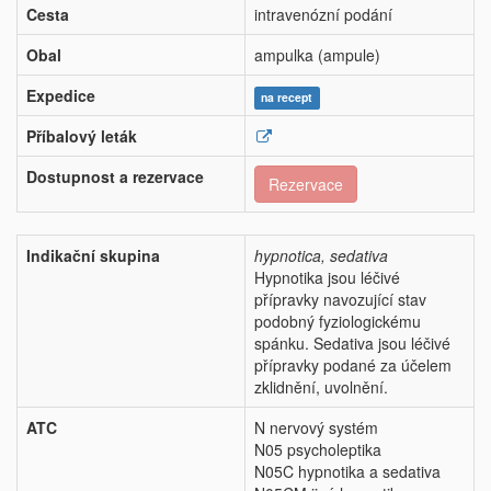
Cesta
intravenózní podání
Obal
ampulka (ampule)
Expedice
na recept
Příbalový leták
Dostupnost a rezervace
Rezervace
Indikační skupina
hypnotica, sedativa
Hypnotika jsou léčivé
přípravky navozující stav
podobný fyziologickému
spánku. Sedativa jsou léčivé
přípravky podané za účelem
zklidnění, uvolnění.
ATC
N nervový systém
N05 psycholeptika
N05C hypnotika a sedativa