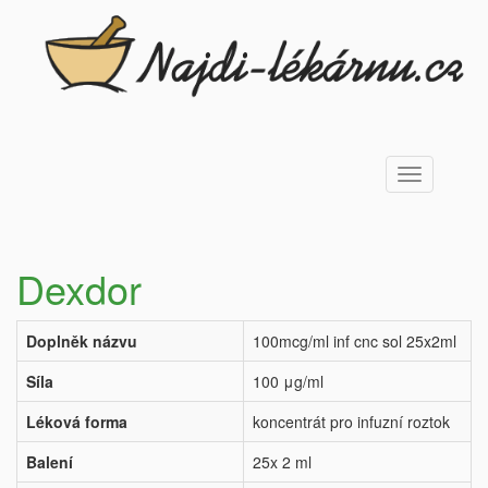
Toggle
navigation
Dexdor
Doplněk názvu
100mcg/ml inf cnc sol 25x2ml
Síla
100 μg/ml
Léková forma
koncentrát pro infuzní roztok
Balení
25x 2 ml