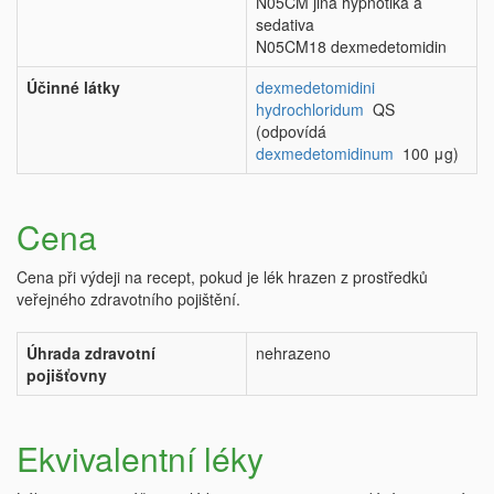
N05CM jiná hypnotika a
sedativa
N05CM18 dexmedetomidin
Účinné látky
dexmedetomidini
hydrochloridum
QS
(odpovídá
dexmedetomidinum
100 μg)
Cena
Cena při výdeji na recept, pokud je lék hrazen z prostředků
veřejného zdravotního pojištění.
Úhrada zdravotní
nehrazeno
pojišťovny
Ekvivalentní léky