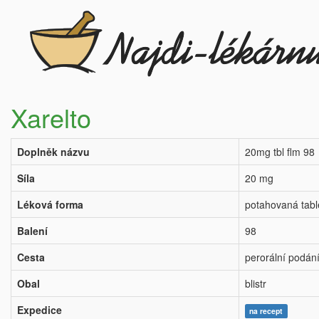
Xarelto
Doplněk názvu
20mg tbl flm 98
Síla
20 mg
Léková forma
potahovaná tabl
Balení
98
Cesta
perorální podán
Obal
blistr
Expedice
na recept