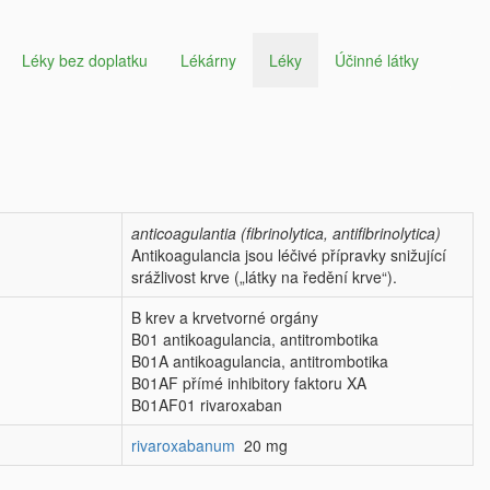
Léky bez doplatku
Lékárny
Léky
Účinné látky
anticoagulantia (fibrinolytica, antifibrinolytica)
Antikoagulancia jsou léčivé přípravky snižující
srážlivost krve („látky na ředění krve“).
B krev a krvetvorné orgány
B01 antikoagulancia, antitrombotika
B01A antikoagulancia, antitrombotika
B01AF přímé inhibitory faktoru XA
B01AF01 rivaroxaban
rivaroxabanum
20 mg