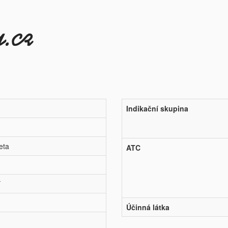
Indikační skupina
eta
ATC
í
Účinná látka