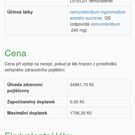
L01EC01 vemurafenib
Účinné látky
vemurafenibum-hypromellosi
acetato-succinas
QS
(odpovídá
vemurafenibum
240 mg)
Cena
Cena při výdeji na recept, pokud je lék hrazen z prostředků
veřejného zdravotního pojištění.
Úhrada zdravotní
34961,70 Kč
pojišťovny
Započitatelný doplatek
0,00 Kč
Maximální doplatek
1706,35 Kč