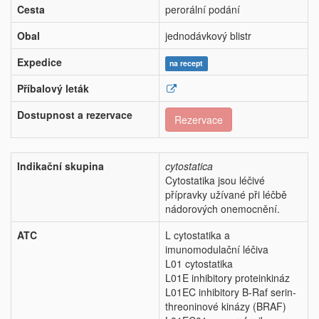
Cesta
perorální podání
Obal
jednodávkový blistr
Expedice
na recept
Příbalový leták
Dostupnost a rezervace
Rezervace
Indikační skupina
cytostatica
Cytostatika jsou léčivé
přípravky užívané při léčbě
nádorových onemocnění.
ATC
L cytostatika a
imunomodulační léčiva
L01 cytostatika
L01E inhibitory proteinkináz
L01EC inhibitory B-Raf serin-
threoninové kinázy (BRAF)