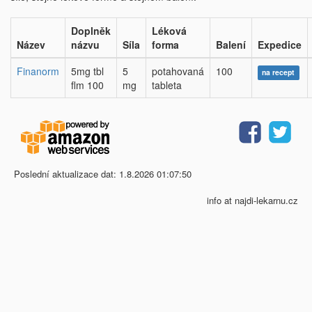
Doplněk
Léková
Název
názvu
Síla
forma
Balení
Expedice
Finanorm
5mg tbl
5
potahovaná
100
na recept
flm 100
mg
tableta
Poslední aktualizace dat: 1.8.2026 01:07:50
info at najdi-lekarnu.cz