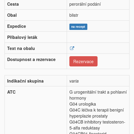
Cesta
perorální podání
Obal
blistr
Expedice
na recept
Příbalový leták
Text na obalu
Dostupnost a rezervace
Rezervace
Indikační skupina
varia
ATC
G urogenitální trakt a pohlavní
hormony
G04 urologika
G04C léčiva k terapii benigní
hyperplazie prostaty
G04CB inhibitory testosteron-
5-alfa reduktasy
G04CB01 finasterid