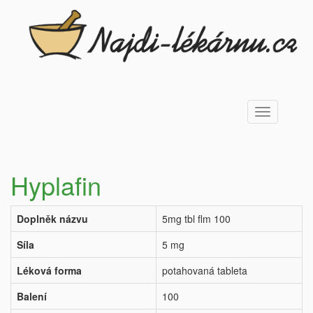
Toggle
navigation
Hyplafin
Doplněk názvu
5mg tbl flm 100
Síla
5 mg
Léková forma
potahovaná tableta
Balení
100