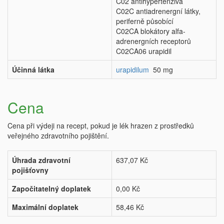
C02 antihypertenziva
C02C antiadrenergní látky,
periferně působící
C02CA blokátory alfa-
adrenergních receptorů
C02CA06 urapidil
Účinná látka
urapidilum
50 mg
Cena
Cena při výdeji na recept, pokud je lék hrazen z prostředků
veřejného zdravotního pojištění.
Úhrada zdravotní
637,07 Kč
pojišťovny
Započitatelný doplatek
0,00 Kč
Maximální doplatek
58,46 Kč