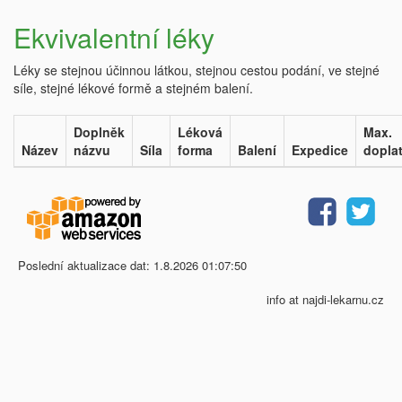
Ekvivalentní léky
Léky se stejnou účinnou látkou, stejnou cestou podání, ve stejné
síle, stejné lékové formě a stejném balení.
Doplněk
Léková
Max.
Název
názvu
Síla
forma
Balení
Expedice
dopla
Poslední aktualizace dat: 1.8.2026 01:07:50
info at najdi-lekarnu.cz