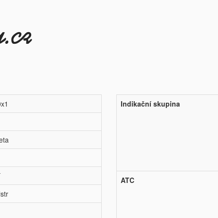
0x1
Indikační skupina
eta
í
ATC
str