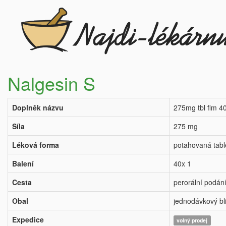
Nalgesin S
Doplněk názvu
275mg tbl flm 4
Síla
275 mg
Léková forma
potahovaná tabl
Balení
40x 1
Cesta
perorální podán
Obal
jednodávkový bli
Expedice
volný prodej