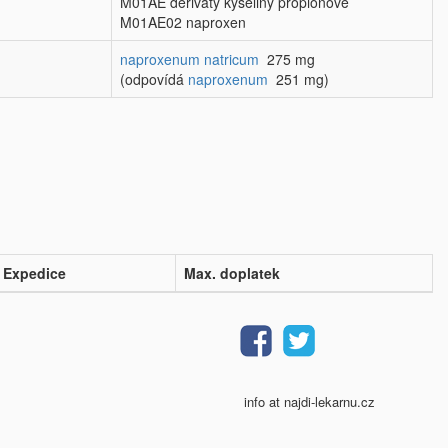
M01AE deriváty kyseliny propionové
M01AE02 naproxen
naproxenum natricum
275 mg
(odpovídá
naproxenum
251 mg)
Expedice
Max. doplatek
info at najdi-lekarnu.cz