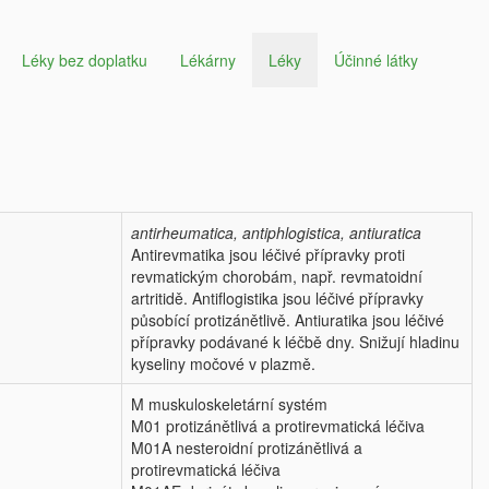
Léky bez doplatku
Lékárny
Léky
Účinné látky
antirheumatica, antiphlogistica, antiuratica
Antirevmatika jsou léčivé přípravky proti
revmatickým chorobám, např. revmatoidní
artritidě. Antiflogistika jsou léčivé přípravky
působící protizánětlivě. Antiuratika jsou léčivé
přípravky podávané k léčbě dny. Snižují hladinu
kyseliny močové v plazmě.
M muskuloskeletární systém
M01 protizánětlivá a protirevmatická léčiva
M01A nesteroidní protizánětlivá a
protirevmatická léčiva