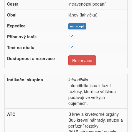
Cesta
intravenózní podání
Obal
láhev (lahvička)
Expedice
na recept
Příbalový leták
Text na obalu
Dostupnost a rezervace
Rezervace
Indikační skupina
infundibilia
Infundibilia jsou infuzní
roztoky, které se většinou
podávají ve velkých
objemech.
ATC
B krev a krvetvorné orgány
B05 krevní náhrady, infuzní a
perfuzní roztoky
B05B intravenózní roztoky