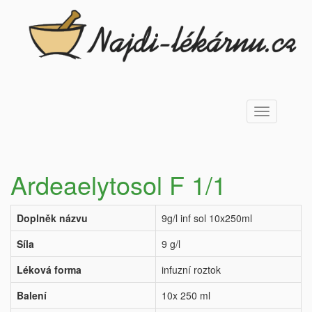
Toggle
navigation
Ardeaelytosol F 1/1
Doplněk názvu
9g/l inf sol 10x250ml
Síla
9 g/l
Léková forma
infuzní roztok
Balení
10x 250 ml