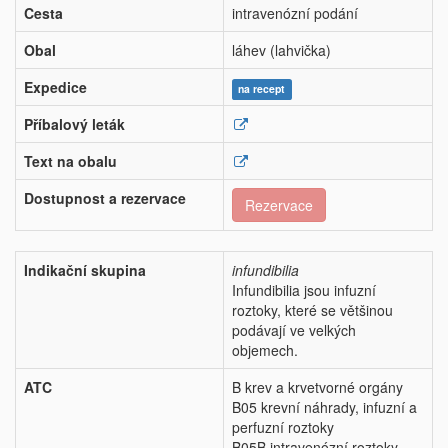
Cesta
intravenózní podání
Obal
láhev (lahvička)
Expedice
na recept
Příbalový leták
Text na obalu
Dostupnost a rezervace
Rezervace
Indikační skupina
infundibilia
Infundibilia jsou infuzní
roztoky, které se většinou
podávají ve velkých
objemech.
ATC
B krev a krvetvorné orgány
B05 krevní náhrady, infuzní a
perfuzní roztoky
B05B intravenózní roztoky