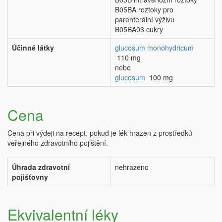
B05BA roztoky pro
parenterální výživu
B05BA03 cukry
Účinné látky
glucosum monohydricum
110 mg
nebo
glucosum
100 mg
Cena
Cena při výdeji na recept, pokud je lék hrazen z prostředků
veřejného zdravotního pojištění.
Úhrada zdravotní
nehrazeno
pojišťovny
Ekvivalentní léky