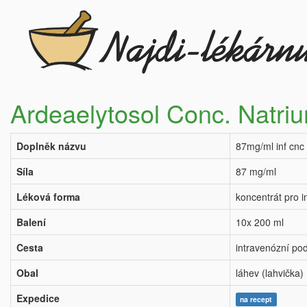
Ardeaelytosol Conc. Natri
Doplněk názvu
87mg/ml inf cnc
Síla
87 mg/ml
Léková forma
koncentrát pro i
Balení
10x 200 ml
Cesta
intravenózní po
Obal
láhev (lahvička)
Expedice
na recept