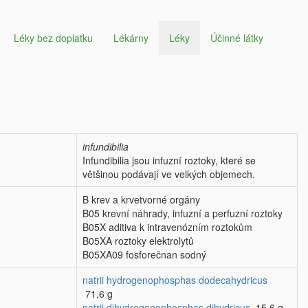
Léky bez doplatku
Lékárny
Léky
Účinné látky
infundibilia
Infundibilia jsou infuzní roztoky, které se
většinou podávají ve velkých objemech.
B krev a krvetvorné orgány
B05 krevní náhrady, infuzní a perfuzní roztoky
B05X aditiva k intravenózním roztokům
B05XA roztoky elektrolytů
B05XA09 fosforečnan sodný
natrii hydrogenophosphas dodecahydricus
71,6 g
natrii dihydrogenophosphas dihydricus
15,6 g