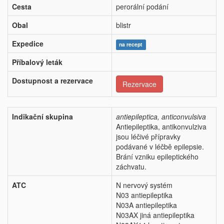
Cesta
perorální podání
Obal
blistr
Expedice
na recept
Příbalový leták
Dostupnost a rezervace
Rezervace
Indikační skupina
antiepileptica, anticonvulsiva
Antiepileptika, antikonvulziva
jsou léčivé přípravky
podávané v léčbě epilepsie.
Brání vzniku epileptického
záchvatu.
ATC
N nervový systém
N03 antiepileptika
N03A antiepileptika
N03AX jiná antiepileptika