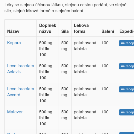
Léky se stejnou účinnou látkou, stejnou cestou podání, ve stejné
síle, stejné lékové formě a stejném balení.
Doplněk
Léková
Název
názvu
Síla
forma
Balení
Expedi
Keppra
500mg
500
potahovaná
100
na recep
tbl flm
mg
tableta
100
Levetiracetam
500mg
500
potahovaná
100
na recep
Actavis
tbl flm
mg
tableta
100
Levetiracetam
500mg
500
potahovaná
100
na recep
Accord
tbl flm
mg
tableta
100
Matever
500mg
500
potahovaná
100
na recep
tbl flm
mg
tableta
100