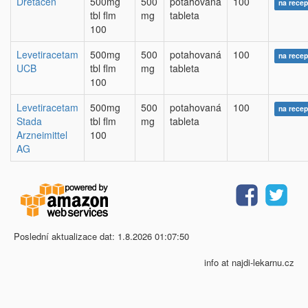
Dretacen
500mg
500
potahovaná
100
na recep
tbl flm
mg
tableta
100
Levetiracetam
500mg
500
potahovaná
100
na recep
UCB
tbl flm
mg
tableta
100
Levetiracetam
500mg
500
potahovaná
100
na recep
Stada
tbl flm
mg
tableta
Arzneimittel
100
AG
Poslední aktualizace dat: 1.8.2026 01:07:50
info at najdi-lekarnu.cz