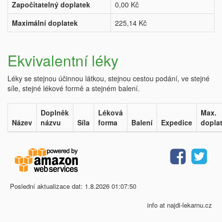
Započitatelný doplatek
0,00 Kč
Maximální doplatek
225,14 Kč
Ekvivalentní léky
Léky se stejnou účinnou látkou, stejnou cestou podání, ve stejné
síle, stejné lékové formě a stejném balení.
Doplněk
Léková
Max.
Název
názvu
Síla
forma
Balení
Expedice
dopla
Poslední aktualizace dat: 1.8.2026 01:07:50
info at najdi-lekarnu.cz