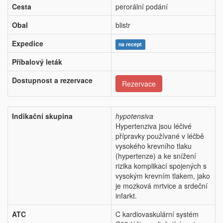
Cesta
perorální podání
Obal
blistr
Expedice
na recept
Příbalový leták
Dostupnost a rezervace
Rezervace
Indikační skupina
hypotensiva
Hypertenziva jsou léčivé
přípravky používané v léčbě
vysokého krevního tlaku
(hypertenze) a ke snížení
rizika komplikací spojených s
vysokým krevním tlakem, jako
je mozková mrtvice a srdeční
infarkt.
ATC
C kardiovaskulární systém