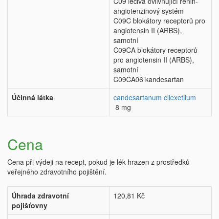
C09 léčiva ovlivňující renin-
angiotenzinový systém
C09C blokátory receptorů pro
angiotensin II (ARBS),
samotní
C09CA blokátory receptorů
pro angiotensin II (ARBS),
samotní
C09CA06 kandesartan
Účinná látka
candesartanum cilexetilum
8 mg
Cena
Cena při výdeji na recept, pokud je lék hrazen z prostředků
veřejného zdravotního pojištění.
Úhrada zdravotní
120,81 Kč
pojišťovny