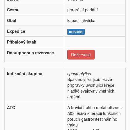
Cesta
perorální podání
Obal
kapací lahvička
Expedice
na recept
Příbalový leták
Dostupnost a rezervace
Rezervace
Indikační skupina
spasmolytica
Spasmolytika jsou léčivé
přípravky uvolňující křeče
hladké svaloviny vnitřních
orgánů.
ATC
A trávicí trakt a metabolismus
A03 léčiva k terapii funkčních
poruch gastrointestinálního
traktu