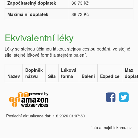
Započitatelný doplatek
36,73 Kč
Maximální doplatek
36,73 Kč
Ekvivalentní léky
Léky se stejnou účinnou látkou, stejnou cestou podání, ve stejné
síle, stejné lékové formě a stejném balení.
Doplněk
Léková
Max.
Název
názvu
Síla
forma
Balení
Expedice
dopla
Poslední aktualizace dat: 1.8.2026 01:07:50
info at najdi-lekarnu.cz