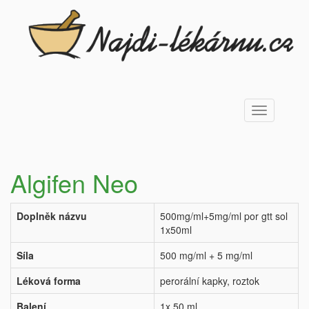
Toggle
navigation
Algifen Neo
Doplněk názvu
500mg/ml+5mg/ml por gtt sol
1x50ml
Síla
500 mg/ml + 5 mg/ml
Léková forma
perorální kapky, roztok
Balení
1x 50 ml