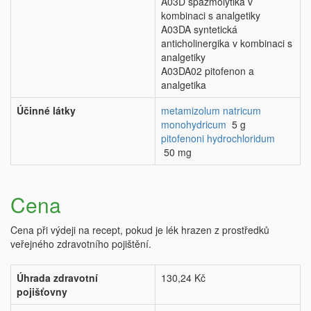
A03D spazmolytika v
kombinaci s analgetiky
A03DA syntetická
anticholinergika v kombinaci s
analgetiky
A03DA02 pitofenon a
analgetika
Účinné látky
metamizolum natricum
monohydricum
5 g
pitofenoni hydrochloridum
50 mg
Cena
Cena při výdeji na recept, pokud je lék hrazen z prostředků
veřejného zdravotního pojištění.
Úhrada zdravotní
130,24 Kč
pojišťovny