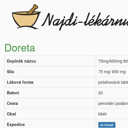
Doreta
Doplněk názvu
75mg/650mg tbl
Síla
75 mg/ 650 mg
Léková forma
potahovaná tabl
Balení
20
Cesta
perorální podán
Obal
blistr
Expedice
na recept