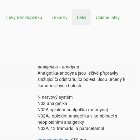
Léky bez doplatku
Lékárny
Léky
Účinné látky
analgetica - anodyna
Analgetika-anodyna jsou léčivé přípravky
snižující či odstraňující bolest. Jsou určeny k
tlumení silných bolestí.
N nervový systém
N02 analgetika
N02A opioidní analgetika (anodyna)
N02AJ opioidní analgetika v kombinaci s
neopioidními analgetiky
N02AJ13 tramadol a paracetamol
paracetamolum
650 mg