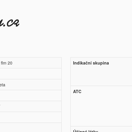
 flm 20
Indikační skupina
eta
ATC
í
Účinné látky