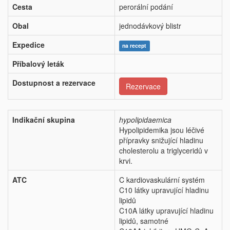
Cesta
perorální podání
Obal
jednodávkový blistr
Expedice
na recept
Příbalový leták
Dostupnost a rezervace
Rezervace
Indikační skupina
hypolipidaemica
Hypolipidemika jsou léčivé
přípravky snižující hladinu
cholesterolu a triglyceridů v
krvi.
ATC
C kardiovaskulární systém
C10 látky upravující hladinu
lipidů
C10A látky upravující hladinu
lipidů, samotné