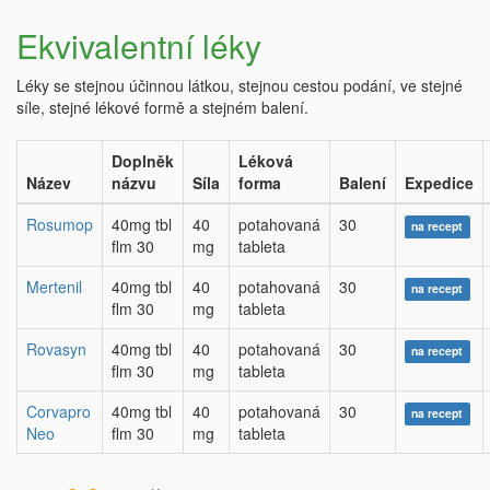
Ekvivalentní léky
Léky se stejnou účinnou látkou, stejnou cestou podání, ve stejné
síle, stejné lékové formě a stejném balení.
Doplněk
Léková
Název
názvu
Síla
forma
Balení
Expedice
Rosumop
40mg tbl
40
potahovaná
30
na recept
flm 30
mg
tableta
Mertenil
40mg tbl
40
potahovaná
30
na recept
flm 30
mg
tableta
Rovasyn
40mg tbl
40
potahovaná
30
na recept
flm 30
mg
tableta
Corvapro
40mg tbl
40
potahovaná
30
na recept
Neo
flm 30
mg
tableta