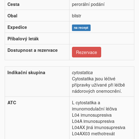
Cesta
perorální podání
Obal
blistr
Expedice
na recept
Příbalový leták
Dostupnost a rezervace
Rezervace
Indikační skupina
cytostatica
Cytostatika jsou léčivé
přípravky užívané při léčbě
nádorových onemocnění.
ATC
L cytostatika a
imunomodulační léčiva
L04 imunosupresiva
L04A imunosupresiva
L04AX jiná imunosupresiva
L04AX03 methotrexát