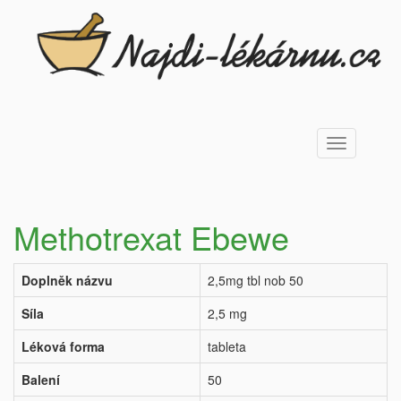
Toggle
navigation
Methotrexat Ebewe
Doplněk názvu
2,5mg tbl nob 50
Síla
2,5 mg
Léková forma
tableta
Balení
50