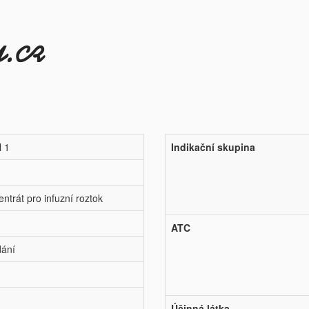
l 1
Indikační skupina
ntrát pro infuzní roztok
ATC
dání
Účinná látka