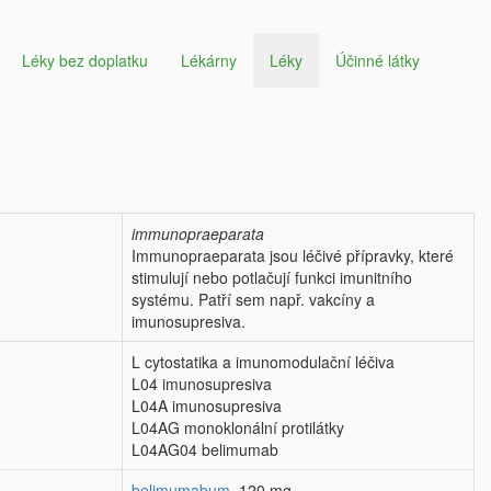
Léky bez doplatku
Lékárny
Léky
Účinné látky
immunopraeparata
Immunopraeparata jsou léčivé přípravky, které
stimulují nebo potlačují funkci imunitního
systému. Patří sem např. vakcíny a
imunosupresiva.
L cytostatika a imunomodulační léčiva
L04 imunosupresiva
L04A imunosupresiva
L04AG monoklonální protilátky
L04AG04 belimumab
belimumabum
120 mg