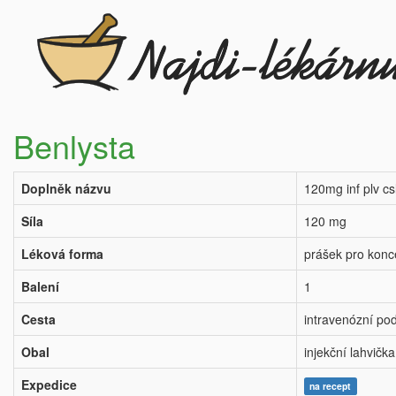
Benlysta
Doplněk názvu
120mg inf plv cs
Síla
120 mg
Léková forma
prášek pro konce
Balení
1
Cesta
intravenózní po
Obal
injekční lahvička
Expedice
na recept